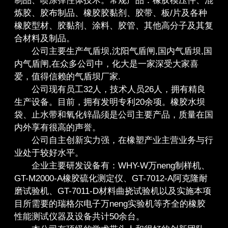
制品、喷涂弹性体技术。常规产品：橡胶模压件、混
炼胶、胶布制品、橡胶胶黏剂、胶带、板/片及各种
橡胶型材、胶黏剂、涂料、胶管、其他高分子及其复
合材料及制品。
公司主要生产气盾坝,沈阳气盾闸,国内气盾坝,国
内气盾闸,在众多公司中，化大是一家深受大家喜
爱，值得信赖的气盾坝厂家.
公司现有员工32人，技术人员26人，拥有精良
生产设备。目前，拥有发明专利20余项。橡胶水坝
袋、止水带和氧化锌晶须是公司主要产品，质量在国
内外享有很高的声誉。
公司自主创新实力强，在橡塑产业主营业务与行
业处于较好水平。
企业主要研发设备有：WHY-W万neng制样机、
GT-M2000-A橡胶硫化测定仪、GT-7012-A阿克隆耐
磨试验机、GT-7011-D材料曲挠试验机以及实施本项
目所需要的瑞格尔电子万neng实验机等齐全的橡胶
性能测试仪器及设备共计50余台。