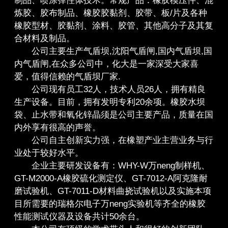
制品、喷涂弹性体技术。常规产品：橡胶模压件、混
炼胶、胶布制品、橡胶胶黏剂、胶带、板/片及各种
橡胶型材、胶黏剂、涂料、胶管、其他高分子及其复
合材料及制品。
公司主要生产气盾坝,沈阳气盾闸,国内气盾坝,国
内气盾闸,在众多公司中，化大是一家深受大家喜
爱，值得信赖的气盾坝厂家.
公司现有员工32人，技术人员26人，拥有精良
生产设备。目前，拥有发明专利20余项。橡胶水坝
袋、止水带和氧化锌晶须是公司主要产品，质量在国
内外享有很高的声誉。
公司自主创新实力强，在橡塑产业主营业务与行
业处于较好水平。
企业主要研发设备有：WHY-W万neng制样机、
GT-M2000-A橡胶硫化测定仪、GT-7012-A阿克隆耐
磨试验机、GT-7011-D材料曲挠试验机以及实施本项
目所需要的瑞格尔电子万neng实验机等齐全的橡胶
性能测试仪器及设备共计50余台。