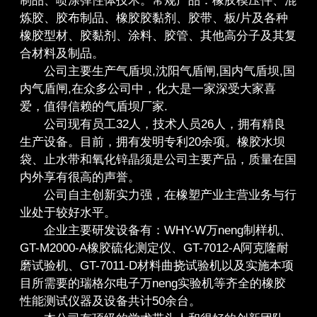
制品、喷涂弹性体技术。常规产品：橡胶模压件、混
炼胶、胶布制品、橡胶胶黏剂、胶带、板/片及各种
橡胶型材、胶黏剂、涂料、胶管、其他高分子及其复
合材料及制品。
公司主要生产气盾坝,沈阳气盾闸,国内气盾坝,国
内气盾闸,在众多公司中，化大是一家深受大家喜
爱，值得信赖的气盾坝厂家.
公司现有员工32人，技术人员26人，拥有精良
生产设备。目前，拥有发明专利20余项。橡胶水坝
袋、止水带和氧化锌晶须是公司主要产品，质量在国
内外享有很高的声誉。
公司自主创新实力强，在橡塑产业主营业务与行
业处于较好水平。
企业主要研发设备有：WHY-W万neng制样机、
GT-M2000-A橡胶硫化测定仪、GT-7012-A阿克隆耐
磨试验机、GT-7011-D材料曲挠试验机以及实施本项
目所需要的瑞格尔电子万neng实验机等齐全的橡胶
性能测试仪器及设备共计50余台。