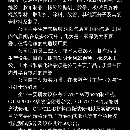
制品、喷涂弹性体技术。常规产品：橡胶模压件、混
炼胶、胶布制品、橡胶胶黏剂、胶带、板/片及各种
橡胶型材、胶黏剂、涂料、胶管、其他高分子及其复
合材料及制品。
公司主要生产气盾坝,沈阳气盾闸,国内气盾坝,国
内气盾闸,在众多公司中，化大是一家深受大家喜
爱，值得信赖的气盾坝厂家.
公司现有员工32人，技术人员26人，拥有精良
生产设备。目前，拥有发明专利20余项。橡胶水坝
袋、止水带和氧化锌晶须是公司主要产品，质量在国
内外享有很高的声誉。
公司自主创新实力强，在橡塑产业主营业务与行
业处于较好水平。
企业主要研发设备有：WHY-W万neng制样机、
GT-M2000-A橡胶硫化测定仪、GT-7012-A阿克隆耐
磨试验机、GT-7011-D材料曲挠试验机以及实施本项
目所需要的瑞格尔电子万neng实验机等齐全的橡胶
性能测试仪器及设备共计50余台。