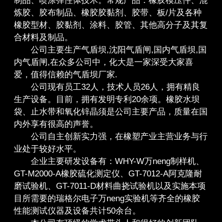
制品、喷涂弹性体技术。常规产品：橡胶模压件、混
炼胶、胶布制品、橡胶胶黏剂、胶带、板/片及各种
橡胶型材、胶黏剂、涂料、胶管、其他高分子及其复
合材料及制品。
公司主要生产气盾坝,沈阳气盾闸,国内气盾坝,国
内气盾闸,在众多公司中，化大是一家深受大家喜
爱，值得信赖的气盾坝厂家.
公司现有员工32人，技术人员26人，拥有精良
生产设备。目前，拥有发明专利20余项。橡胶水坝
袋、止水带和氧化锌晶须是公司主要产品，质量在国
内外享有很高的声誉。
公司自主创新实力强，在橡塑产业主营业务与行
业处于较好水平。
企业主要研发设备有：WHY-W万neng制样机、
GT-M2000-A橡胶硫化测定仪、GT-7012-A阿克隆耐
磨试验机、GT-7011-D材料曲挠试验机以及实施本项
目所需要的瑞格尔电子万neng实验机等齐全的橡胶
性能测试仪器及设备共计50余台。